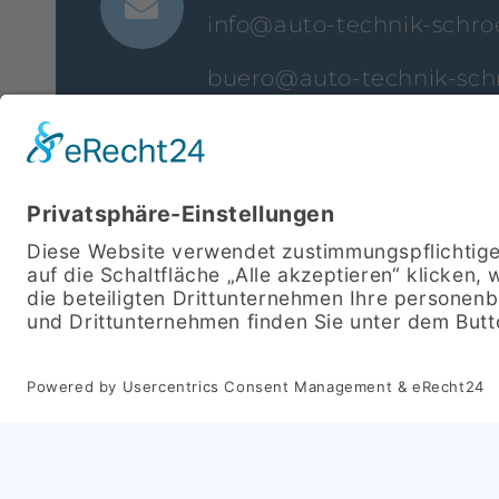
info@auto-technik-schro
buero@auto-technik-sch
werkstatt@auto-technik-
ADRESSE
Steinbecker Straße 23 | 
ÖFFNUNGSZEITEN
MO bis DO 8:00 bis 18:00
FR 8:00 bis 17:00 Uhr