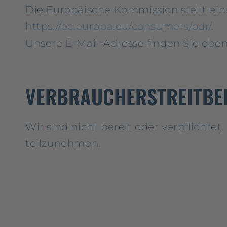
Die Europäische Kommission stellt eine
https://ec.europa.eu/consumers/odr/
.
Unsere E-Mail-Adresse finden Sie obe
VERBRAUCHER­STREIT­BE
Wir sind nicht bereit oder verpflichte
teilzunehmen.