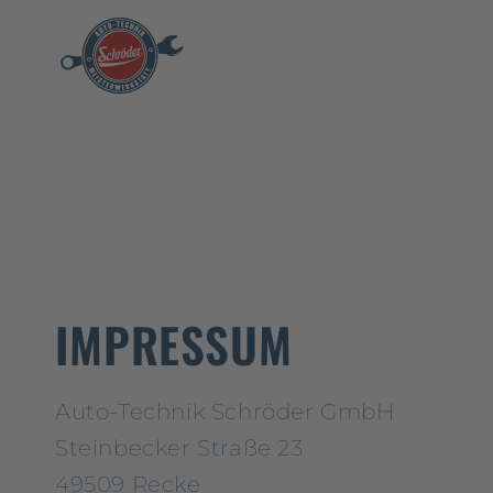
IMPRESSUM
Auto-Technik Schröder GmbH
Steinbecker Straße 23
49509 Recke