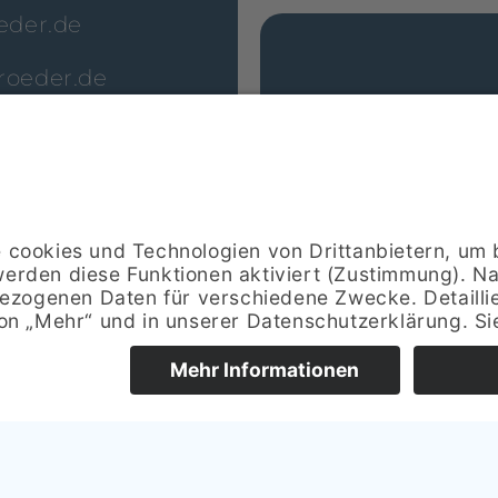
eder.de
roeder.de
U
schroeder.de
49509 Recke
 Uhr