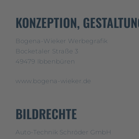
KONZEPTION, GESTALTU
Bogena-Wieker Werbegrafik
Bocketaler Straße 3
49479 Ibbenbüren
www.bogena-wieker.de
BILDRECHTE
Auto-Technik Schröder GmbH